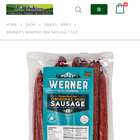
0
HOME
SHOP
SNACKS
,
JERKY
WERNER’S WRAPPED MINI SAUSAGE 1.1OZ